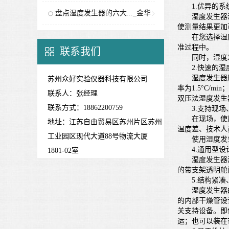
1.优异的系
分站
盘点湿度发生器的六大..._金华
湿度发生器湿度
使测量结果更加
分站
在您选择湿度
准过程中。
联系我们
同时，湿度发
2.快速的湿
湿度发生器所使
苏州众好实验仪器科技有限公司
率为1.5°C/
联系人：张经理
双压法湿度发生
联系方式：18862200759
3.支持现场
在现场，使用
地址：江苏自由贸易区苏州片区苏州
温度差、技术人
工业园区现代大道88号物流大厦
使用湿度发生
4.通用型设
1801-02室
湿度发生器测量
的带支架透明舱
5.结构紧凑
湿度发生器的尺
的内部干燥管设
关支持设备。即
运；也可以装在