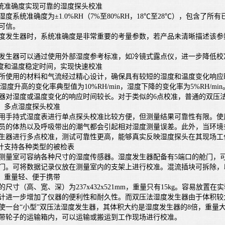
统准确度实现可靠的湿度探头校准
系统准确度为±1.0%RH（7%至80%RH，18℃至28℃），包含了
可信。
发生器时，系统准确度是非常重要的考量参数，若产品未清晰描述该参数
生器可以通过使用外部湿度参考标准，如冷镜式露点仪，进一步降低校
度和温度稳定时间，实现快速校准
用的材料和气流经过精心设计，确保具有较短的湿度和温度变化响应时间。
min；湿度升高的变化率典型值为10%RH/min，湿度下降的变化率为5%RH
器对湿度或温度变化的响应时间较长。对于类似的6点校准，普通的双压
、多点湿度探头校准
手持式湿度表进行单点探头校准比较方便，但测量结果可靠性有限。使用
员的体热以及呼吸带出的潮气都会引起相对湿度测量误差。此外，当环境
器进行多点校准，测试可靠性更高，能够真实反映湿度探头在其现场工
计支持各种类型的被检表
室可容纳各种尺寸的湿度传感器。湿度发生器配备有5端口的舱门，可
门。可将数据记录仪放在测量室内的支架上进行校准。混流插块可拆除，
、重量轻、便于携带
寸（高、宽、深）为237x432x521mm，重量只有15kg。容易放
计进一步增加了仪器的便利性和耐久性。而双压法湿度发生器由于体积较
使一台“小型”双压法湿度发生器，其体积大约是湿度发生器的8倍，重量
带轮子的运输箱内，可以运输或搬运到工作现场进行校准。