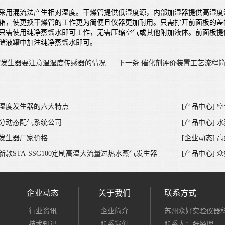
用混流法产生相对湿度。干燥管提供低湿度源，内部加湿器提供高湿度源
箱，使更换干燥管的工作更为简便且仪器更加耐用。只需拧开前面板的盖
使用纯净蒸馏水即可工作，无需压缩空气或其他附加液体。前面板提供液
储液罐中加注纯净蒸馏水即可。
度发生器要注意温湿度传感器的情况
下一条:催化剂评价装置工艺流程
点湿度发生器的六大特点
[产品中心]
组分动态配气系统公司
[产品中心] 
度发生器厂家价格
[企业动态] 
好新款STA-SSG100定制高温大流量过热水蒸气发生器
[产品中心] 
企业动态
关于我们
联系方式
行业资讯
企业简介
苏州众好实验仪器
技术知识
联系我们
联系人：张经理